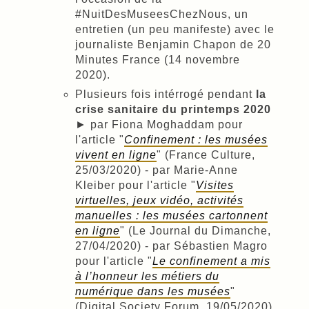
#NuitDesMuseesChezNous, un
entretien (un peu manifeste) avec le
journaliste Benjamin Chapon de 20
Minutes France (14 novembre
2020).
Plusieurs fois intérrogé pendant
la
crise sanitaire du printemps 2020
► par Fiona Moghaddam pour
l'article "
Confinement : les musées
vivent en ligne
" (France Culture,
25/03/2020) - par Marie-Anne
Kleiber pour l'article "
Visites
virtuelles, jeux vidéo, activités
manuelles : les musées cartonnent
en ligne
" (Le Journal du Dimanche,
27/04/2020) - par Sébastien Magro
pour l'article "
Le confinement a mis
à l’honneur les métiers du
numérique dans les musées
"
(Digital Society Forum, 19/05/2020)