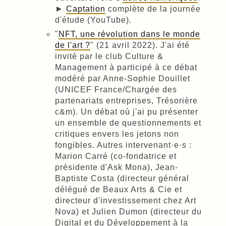
►
Captation
complète de la journée
d'étude (YouTube).
"
NFT, une révolution dans le monde
de l'art ?
" (21 avril 2022). J'ai été
invité par le club Culture &
Management à participé à ce débat
modéré par Anne-Sophie Douillet
(UNICEF France/Chargée des
partenariats entreprises, Trésorière
c&m). Un débat où j'ai pu présenter
un ensemble de questionnements et
critiques envers les jetons non
fongibles. Autres intervenant·e·s :
Marion Carré (co-fondatrice et
présidente d'Ask Mona), Jean-
Baptiste Costa (directeur général
délégué de Beaux Arts & Cie et
directeur d'investissement chez Art
Nova) et Julien Dumon (directeur du
Digital et du Développement à la